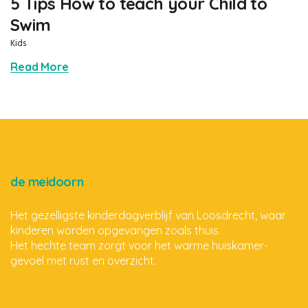
5 Tips How to teach your Child to
Swim
Kids
Read More
de meidoorn
Het gezelligste kinderdagverblijf van Loosdrecht, waar
kinderen worden opgevangen zoals thuis.
Het hechte team zorgt voor het warme huiskamer-
gevoel met rust en overzicht.