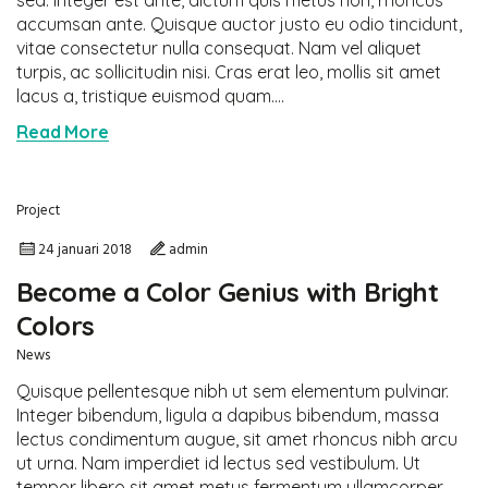
sed. Integer est ante, dictum quis metus non, rhoncus
accumsan ante. Quisque auctor justo eu odio tincidunt,
vitae consectetur nulla consequat. Nam vel aliquet
turpis, ac sollicitudin nisi. Cras erat leo, mollis sit amet
lacus a, tristique euismod quam....
Read More
Project
24 januari 2018
admin
Become a Color Genius with Bright
Colors
News
Quisque pellentesque nibh ut sem elementum pulvinar.
Integer bibendum, ligula a dapibus bibendum, massa
lectus condimentum augue, sit amet rhoncus nibh arcu
ut urna. Nam imperdiet id lectus sed vestibulum. Ut
tempor libero sit amet metus fermentum ullamcorper.