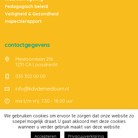
Pedagogisch beleid
Veiligheid & Gezondheid
Inspectierapport
contactgegevens
Meidoornlaan 21b
1231 CA Loosdrecht
035 302 00 00
info@kdvdemeidoorn.nl
ma t/m vrij: 7.30 - 18.00 uur
We gebruiken cookies om ervoor te zorgen dat onze website zo
soepel mogelijk draait. U gaat akkoord met deze cookies
© de Meidoorn Kinderdagverblijf
wanneer u verder gebruik maakt van deze website.
Accepteren
Privacyyverklaring