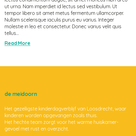
ut urna. Nam imperdiet id lectus sed vestibulum. Ut
tempor libero sit amet metus fermentum ullamcorper.
Nullam scelerisque iaculis purus eu varius. Integer
molestie in leo et consectetur. Donec varius velit quis
tellus...
Read More
de meidoorn
Het gezelligste kinderdagverblijf van Loosdrecht, waar
kinderen worden opgevangen zoals thuis.
Het hechte team zorgt voor het warme huiskamer-
gevoel met rust en overzicht.