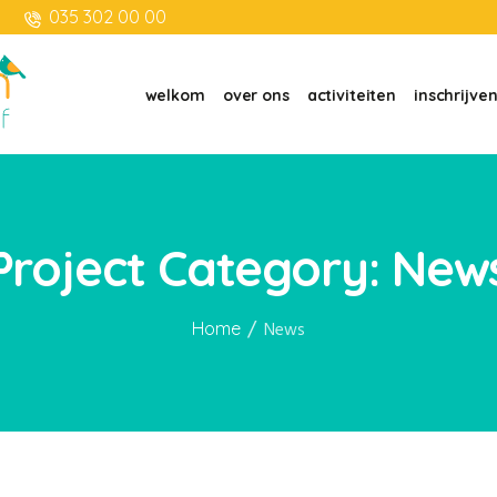
035 302 00 00
welkom
over ons
activiteiten
inschrijve
Project Category:
New
/
Home
News