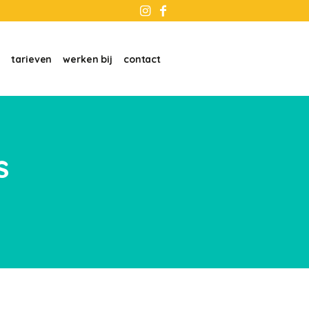
n
tarieven
werken bij
contact
s