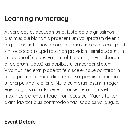
Learning numeracy
At vero eos et accusamus et iusto odio dignissimos
ducimus qui blanditiis praesentium voluptatum deleniti
atque corrupti quos dolores et quas molestias excepturi
sint occaecati cupiditate non provident, similique sunt in
culpa qui officia deserunt mollitia animi, id est laborum
et dolorum fuga.Cras dapibus ullamcorper dictum.
Vivamus nec erat placerat felis scelerisque porttitor in
ac turpis. In nec imperdiet turpis. Suspendisse quis orci
ut orci pulvinar eleifend. Nulla eu mattis ipsum. Integer
eget sagittis nulla. Praesent consectetur lacus et
maximus eleifend. Integer non lacus dui. Mauris tortor
diam, laoreet quis commodo vitae, sodales vel augue.
Event Details